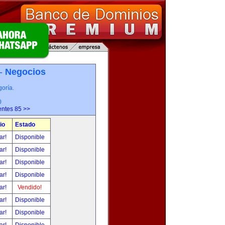
 -
Negocios
oría.
0
entes 85 >>
io
Estado
ar!
Disponible
ar!
Disponible
ar!
Disponible
ar!
Disponible
ar!
Vendido!
ar!
Disponible
ar!
Disponible