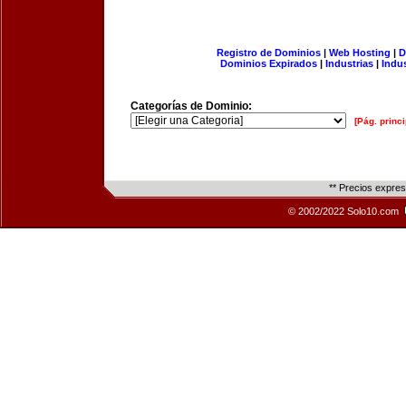
Registro de Dominios
|
Web Hosting
|
D
Dominios Expirados
|
Industrias
|
Indu
Categorías de Dominio:
[Pág. princi
** Precios expre
© 2002/2022 Solo10.com