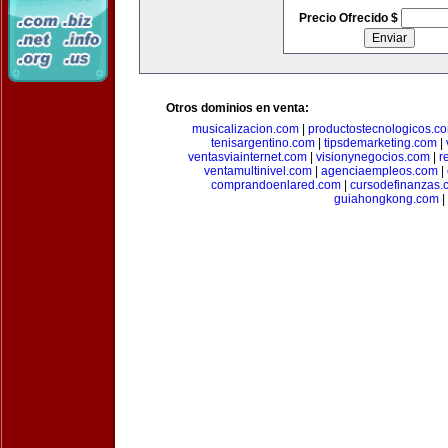
Precio Ofrecido $
Otros dominios en venta:
musicalizacion.com
|
productostecnologicos.c
tenisargentino.com
|
tipsdemarketing.com
|
ventasviainternet.com
|
visionynegocios.com
|
r
ventamultinivel.com
|
agenciaempleos.com
|
comprandoenlared.com
|
cursodefinanzas.
guiahongkong.com
|