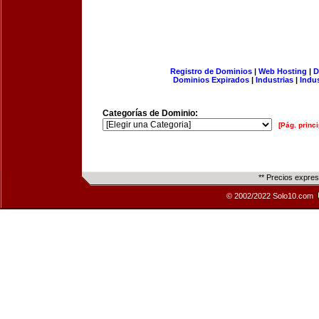
Registro de Dominios
|
Web Hosting
|
D
Dominios Expirados
|
Industrias
|
Indu
Categorías de Dominio:
[Pág. princi
** Precios expre
© 2002/2022 Solo10.com