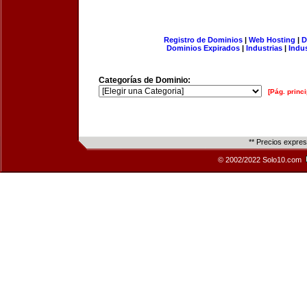
Registro de Dominios
|
Web Hosting
|
D
Dominios Expirados
|
Industrias
|
Indu
Categorías de Dominio:
[Pág. princi
** Precios expre
© 2002/2022 Solo10.com