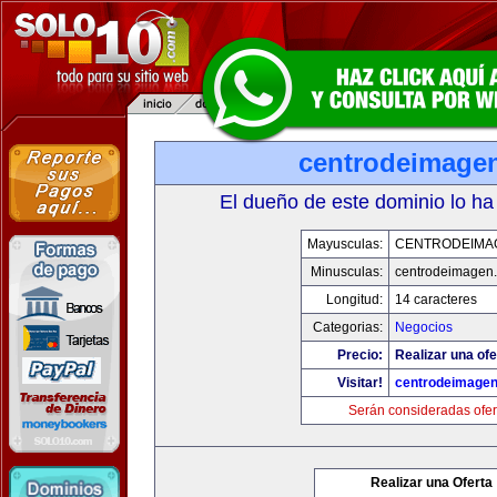
centrodeimage
El dueño de este dominio lo ha
Mayusculas:
CENTRODEIMA
Minusculas:
centrodeimagen
Longitud:
14 caracteres
Categorias:
Negocios
Precio:
Realizar una ofe
Visitar!
centrodeimage
Serán consideradas ofer
Realizar una Oferta