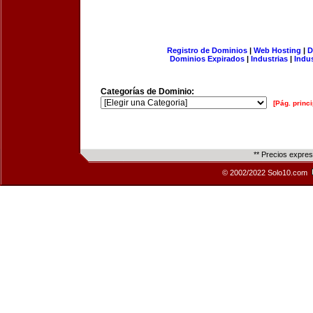
Registro de Dominios
|
Web Hosting
|
D
Dominios Expirados
|
Industrias
|
Indu
Categorías de Dominio:
[Pág. princi
** Precios expre
© 2002/2022 Solo10.com