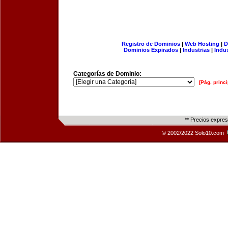
Registro de Dominios
|
Web Hosting
|
D
Dominios Expirados
|
Industrias
|
Indu
Categorías de Dominio:
[Pág. princi
** Precios expre
© 2002/2022 Solo10.com