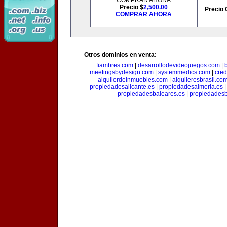
COMPRAR AHORA
Precio $
2,500.00
Precio 
COMPRAR AHORA
Otros dominios en venta:
fiambres.com
|
desarrollodevideojuegos.com
|
meetingsbydesign.com
|
systemmedics.com
|
cred
alquilerdeinmuebles.com
|
alquileresbrasil.co
propiedadesalicante.es
|
propiedadesalmeria.es
propiedadesbaleares.es
|
propiedadesb