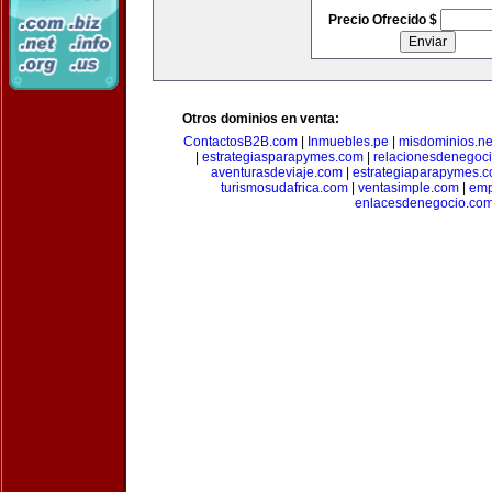
Precio Ofrecido $
Otros dominios en venta:
ContactosB2B.com
|
Inmuebles.pe
|
misdominios.ne
|
estrategiasparapymes.com
|
relacionesdenegoc
aventurasdeviaje.com
|
estrategiaparapymes.
turismosudafrica.com
|
ventasimple.com
|
emp
enlacesdenegocio.co