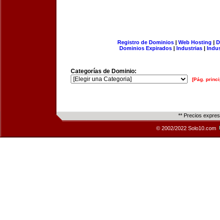
Registro de Dominios
|
Web Hosting
|
D
Dominios Expirados
|
Industrias
|
Indu
Categorías de Dominio:
[Pág. princi
** Precios expre
© 2002/2022 Solo10.com