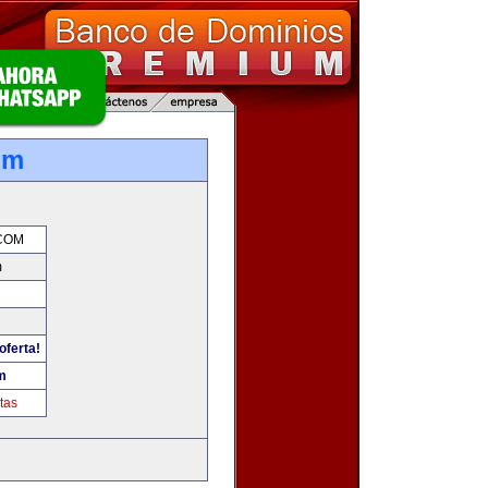
om
COM
m
oferta!
m
tas