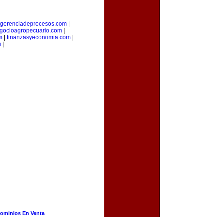
gerenciadeprocesos.com
|
gocioagropecuario.com
|
m
|
finanzasyeconomia.com
|
m
|
ominios En Venta