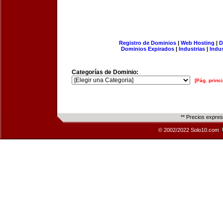
Registro de Dominios
|
Web Hosting
|
D
Dominios Expirados
|
Industrias
|
Indu
Categorías de Dominio:
[Pág. princi
** Precios expre
© 2002/2022 Solo10.com