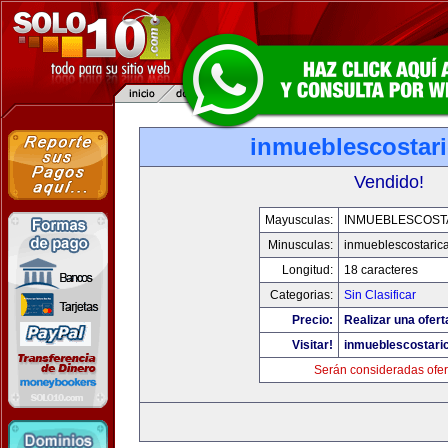
inmueblescostar
Vendido!
Mayusculas:
INMUEBLESCOST
Minusculas:
inmueblescostaric
Longitud:
18 caracteres
Categorias:
Sin Clasificar
Precio:
Realizar una ofert
Visitar!
inmueblescostari
Serán consideradas ofer