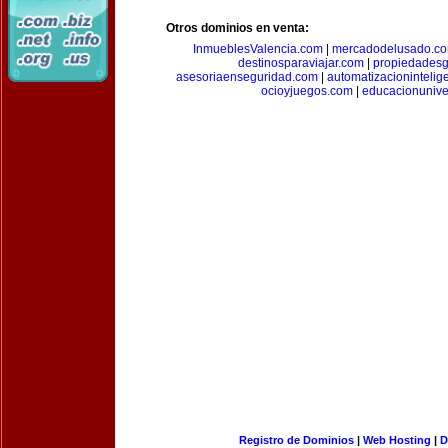
Otros dominios en venta:
InmueblesValencia.com
|
mercadodelusado.c
destinosparaviajar.com
|
propiedadesg
asesoriaenseguridad.com
|
automatizacionintelig
ocioyjuegos.com
|
educacionunive
Registro de Dominios
|
Web Hosting
|
D