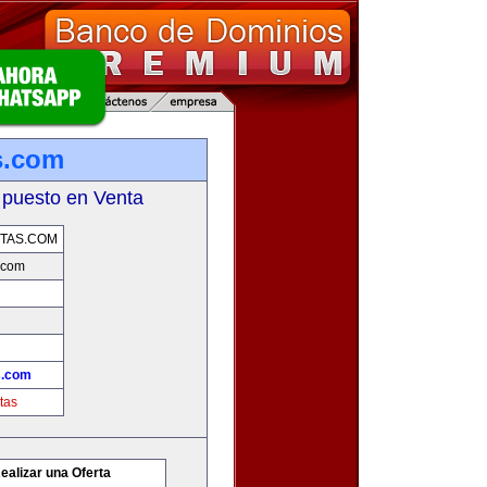
s.com
 puesto en Venta
TAS.COM
.com
s.com
tas
ealizar una Oferta