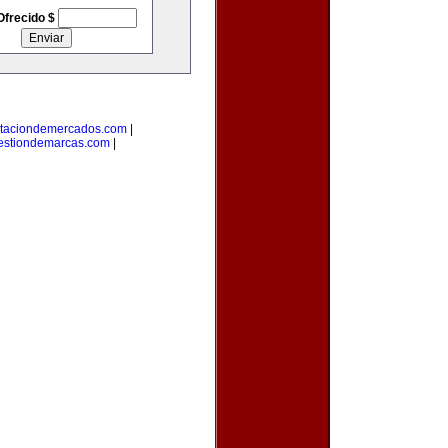
Ofrecido $
taciondemercados.com
|
estiondemarcas.com
|