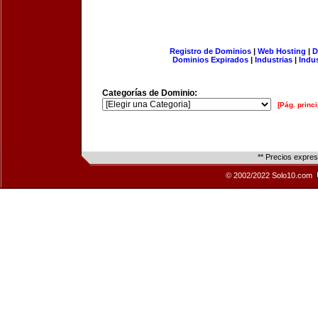
Registro de Dominios
|
Web Hosting
|
D
Dominios Expirados
|
Industrias
|
Indu
Categorías de Dominio:
[Pág. princi
** Precios expre
© 2002/2022 Solo10.com