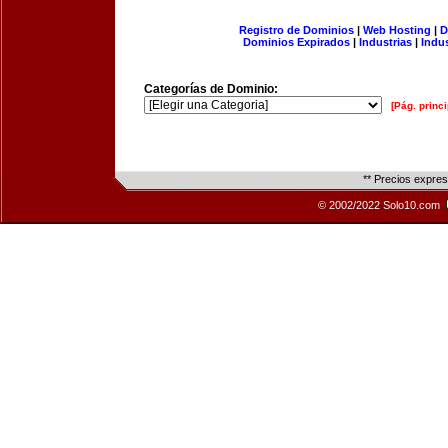
Registro de Dominios
|
Web Hosting
|
D
Dominios Expirados
|
Industrias
|
Indu
Categorías de Dominio:
[Pág. princi
** Precios expre
© 2002/2022 Solo10.com