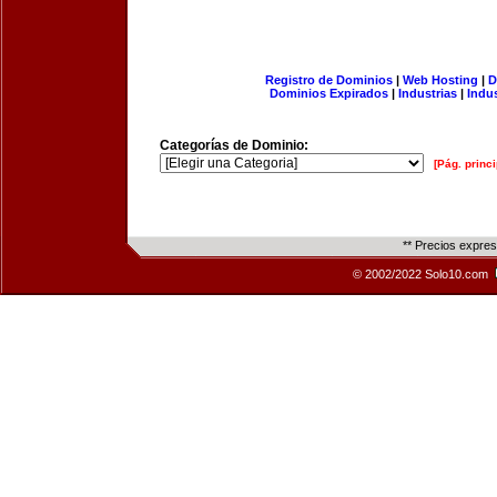
Registro de Dominios
|
Web Hosting
|
D
Dominios Expirados
|
Industrias
|
Indu
Categorías de Dominio:
[Pág. princi
** Precios expre
© 2002/2022 Solo10.com