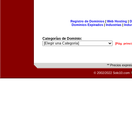
Registro de Dominios
|
Web Hosting
|
D
Dominios Expirados
|
Industrias
|
Indu
Categorías de Dominio:
[Pág. princi
** Precios expre
© 2002/2022 Solo10.com