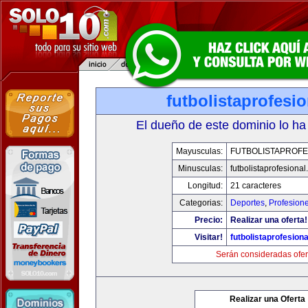
futbolistaprofesi
El dueño de este dominio lo ha
Mayusculas:
FUTBOLISTAPROFE
Minusculas:
futbolistaprofesiona
Longitud:
21 caracteres
Categorias:
Deportes
,
Profesion
Precio:
Realizar una oferta!
Visitar!
futbolistaprofesion
Serán consideradas ofer
Realizar una Oferta