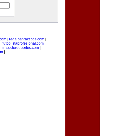
com
|
regalospracticos.com
|
|
futbolistaprofesional.com
|
om
|
sectordeportes.com
|
om
|