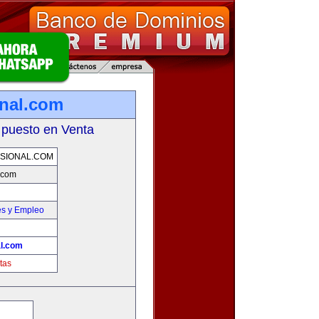
onal.com
 puesto en Venta
SIONAL.COM
l.com
es y Empleo
al.com
tas