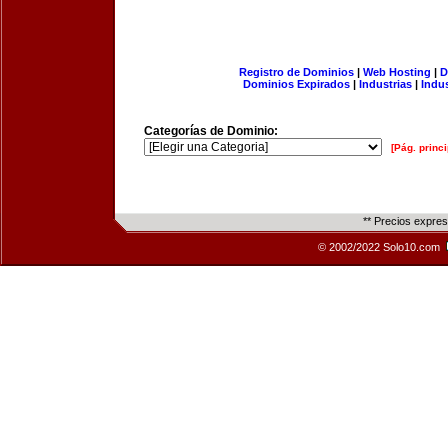
Registro de Dominios
|
Web Hosting
|
D
Dominios Expirados
|
Industrias
|
Indu
Categorías de Dominio:
[Pág. princi
** Precios expre
© 2002/2022 Solo10.com