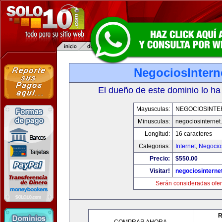
NegociosIntern
El dueño de este dominio lo ha
Mayusculas:
NEGOCIOSINTE
Minusculas:
negociosinternet.
Longitud:
16 caracteres
Categorias:
Internet
,
Negocio
Precio:
$550.00
Visitar!
negociosinternet
Serán consideradas ofer
R