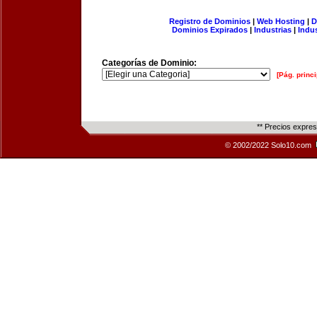
Registro de Dominios
|
Web Hosting
|
D
Dominios Expirados
|
Industrias
|
Indu
Categorías de Dominio:
[Pág. princi
** Precios expre
© 2002/2022 Solo10.com