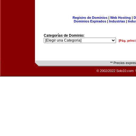
Registro de Dominios
|
Web Hosting
|
D
Dominios Expirados
|
Industrias
|
Indu
Categorías de Dominio:
[Pág. princi
** Precios expre
© 2002/2022 Solo10.com