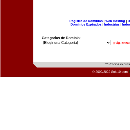
Registro de Dominios
|
Web Hosting
|
D
Dominios Expirados
|
Industrias
|
Indu
Categorías de Dominio:
[Pág. princi
** Precios expre
© 2002/2022 Solo10.com