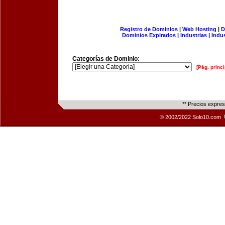
Registro de Dominios
|
Web Hosting
|
D
Dominios Expirados
|
Industrias
|
Indu
Categorías de Dominio:
[Pág. princi
** Precios expre
© 2002/2022 Solo10.com