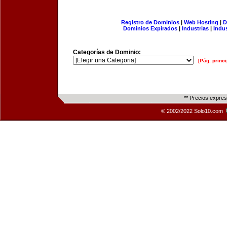
Registro de Dominios
|
Web Hosting
|
D
Dominios Expirados
|
Industrias
|
Indu
Categorías de Dominio:
[Pág. princi
** Precios expre
© 2002/2022 Solo10.com